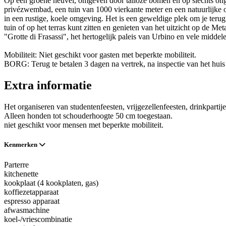
Op een groene heuvel, omgeven door talloze bomen en op slechts onge
privézwembad, een tuin van 1000 vierkante meter en een natuurlijke o
in een rustige, koele omgeving. Het is een geweldige plek om je ter
tuin of op het terras kunt zitten en genieten van het uitzicht op de M
"Grotte di Frasassi", het hertogelijk paleis van Urbino en vele mid
Mobiliteit: Niet geschikt voor gasten met beperkte mobiliteit.
BORG: Terug te betalen 3 dagen na vertrek, na inspectie van het hui
Extra informatie
Het organiseren van studentenfeesten, vrijgezellenfeesten, drinkpartije
Alleen honden tot schouderhoogte 50 cm toegestaan.
niet geschikt voor mensen met beperkte mobiliteit.
Kenmerken
Parterre
kitchenette
kookplaat (4 kookplaten, gas)
koffiezetapparaat
espresso apparaat
afwasmachine
koel-/vriescombinatie