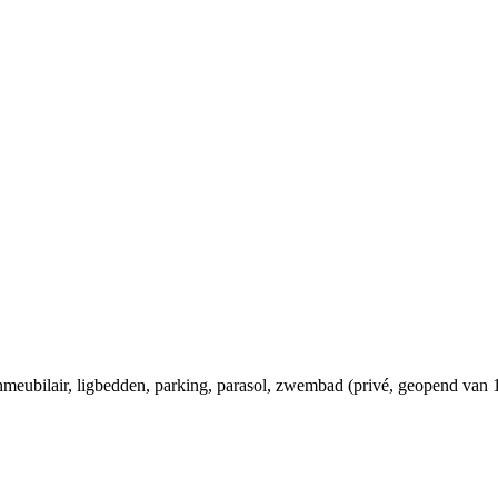
inmeubilair
, ligbedden
, parking
, parasol
, zwembad (privé, geopend van 1