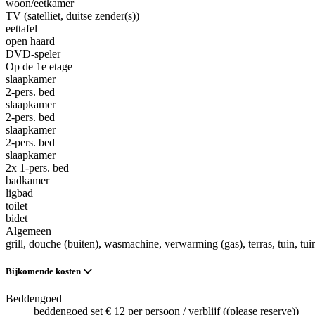
woon/eetkamer
TV (satelliet, duitse zender(s))
eettafel
open haard
DVD-speler
Op de 1e etage
slaapkamer
2-pers. bed
slaapkamer
2-pers. bed
slaapkamer
2-pers. bed
slaapkamer
2x 1-pers. bed
badkamer
ligbad
toilet
bidet
Algemeen
grill
, douche (buiten)
, wasmachine
, verwarming (gas)
, terras
, tuin
, tu
Bijkomende kosten
Beddengoed
beddengoed set € 12 per persoon / verblijf ((please reserve))