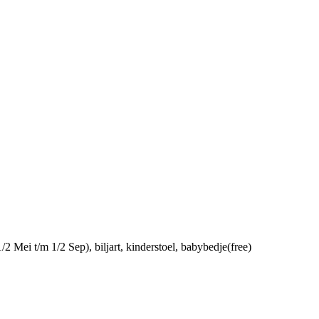
/2 Mei t/m 1/2 Sep)
, biljart
, kinderstoel
, babybedje(free)