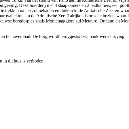
veer 18 km van het strand van Fano aan de Adriatische Zee: dit vrijs
mgeving. Deze boerderij met 4 slaapkamers en 2 badkamers, een pooltaf
ug te trekken na het zonnebaden en duiken in de Adriatische Zee, en wa
etaurovallei tot aan de Adriatische Zee. Talrijke historische bezienswa
deleeuwse bergdorpjes zoals Montemaggiore sul Metauro, Orciano en Mo
s en het zwembad. De borg wordt teruggestort via bankoverschrijving.
n in dit huis is verboden