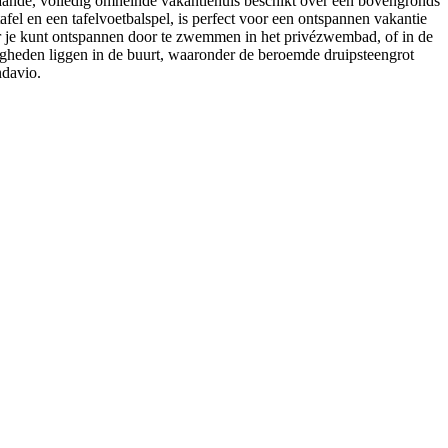
taande, volledig omheinde vakantiehuis beschikt over een bovengronds
el en een tafelvoetbalspel, is perfect voor een ontspannen vakantie
ar je kunt ontspannen door te zwemmen in het privézwembad, of in de
ardigheden liggen in de buurt, waaronder de beroemde druipsteengrot
ndavio.