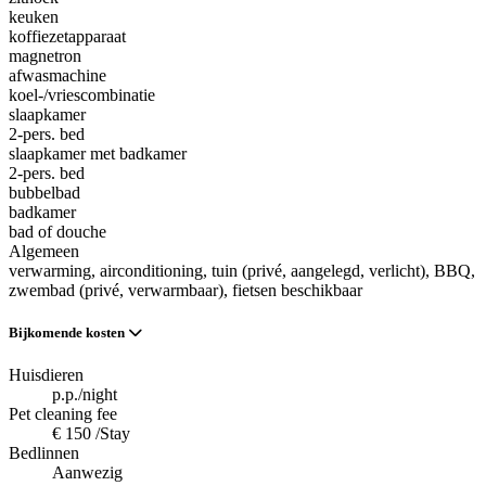
keuken
koffiezetapparaat
magnetron
afwasmachine
koel-/vriescombinatie
slaapkamer
2-pers. bed
slaapkamer met badkamer
2-pers. bed
bubbelbad
badkamer
bad of douche
Algemeen
verwarming
, airconditioning
, tuin (privé, aangelegd, verlicht)
, BBQ
,
zwembad (privé, verwarmbaar)
, fietsen beschikbaar
Bijkomende kosten
Huisdieren
p.p./night
Pet cleaning fee
€ 150 /Stay
Bedlinnen
Aanwezig