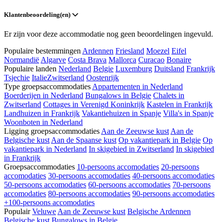
Klantenbeoordeling(en)
Er zijn voor deze accommodatie nog geen beoordelingen ingevuld.
Populaire bestemmingen
Ardennen
Friesland
Moezel
Eifel
Normandië
Algarve
Costa Brava
Mallorca
Curacao
Bonaire
Populaire landen
Nederland
Belgie
Luxemburg
Duitsland
Frankrijk
Tsjechie
Italie
Zwitserland
Oostenrijk
Type groepsaccommodaties
Appartementen in Nederland
Boerderijen in Nederland
Bungalows in Belgie
Chalets in
Zwitserland
Cottages in Verenigd Koninkrijk
Kastelen in Frankrijk
Landhuizen in Frankrijk
Vakantiehuizen in Spanje
Villa's in Spanje
Woonboten in Nederland
Ligging groepsaccommodaties
Aan de Zeeuwse kust
Aan de
Belgische kust
Aan de Spaanse kust
Op vakantiepark in Belgie
Op
vakantiepark in Nederland
In skigebied in Zwitserland
In skigebied
in Frankrijk
Groepsaccommodaties
10-persoons accomodaties
20-persoons
accomodaties
30-persoons accomodaties
40-persoons accomodaties
50-persoons accomodaties
60-persoons accomodaties
70-persoons
accomodaties
80-persoons accomodaties
90-persoons accomodaties
+100-persoons accomodaties
Populair
Veluwe
Aan de Zeeuwse kust
Belgische Ardennen
Belgische kust
Bungalows in Belgie