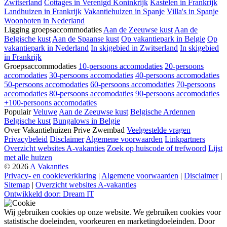
Zwitserland
Cottages in Verenigd Koninkrijk
Kastelen in Frankrijk
Landhuizen in Frankrijk
Vakantiehuizen in Spanje
Villa's in Spanje
Woonboten in Nederland
Ligging groepsaccommodaties
Aan de Zeeuwse kust
Aan de
Belgische kust
Aan de Spaanse kust
Op vakantiepark in Belgie
Op
vakantiepark in Nederland
In skigebied in Zwitserland
In skigebied
in Frankrijk
Groepsaccommodaties
10-persoons accomodaties
20-persoons
accomodaties
30-persoons accomodaties
40-persoons accomodaties
50-persoons accomodaties
60-persoons accomodaties
70-persoons
accomodaties
80-persoons accomodaties
90-persoons accomodaties
+100-persoons accomodaties
Populair
Veluwe
Aan de Zeeuwse kust
Belgische Ardennen
Belgische kust
Bungalows in Belgie
Over Vakantiehuizen Prive Zwembad
Veelgestelde vragen
Privacybeleid
Disclaimer
Algemene voorwaarden
Linkpartners
Overzicht websites A-vakanties
Zoek op huiscode of trefwoord
Lijst
met alle huizen
© 2026
A Vakanties
Privacy- en cookieverklaring
|
Algemene voorwaarden
|
Disclaimer
|
Sitemap
|
Overzicht websites A-vakanties
Ontwikkeld door: Dream IT
Wij gebruiken cookies op onze website. We gebruiken cookies voor
statistische doeleinden, voorkeuren en marketingdoeleinden. Door