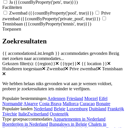
Ja
({{countByProperty('pets', true)}})
Faciliteiten
Zwembad
({{countByProperty('pool', true)}})
Prive
zwembad
({{countByProperty('private_pool', true)}})
Tennisbaan
({{countByProperty('tennis', true)}})
Toepassen
Zoekresultaten
{{ accomodationsList.length }} accommodaties gevonden
Bezig
met zoeken naar accommodaties...
Gekozen filter(s):
{{region}}
{{type}}
{{ location }}
Huisdieren toegestaan
Zwembad
Prive zwembad
Tennisbaan
We hebben helaas niks gevonden wat aan je wensen voldoet,
probeer je zoekresultaten iets minder te verfijnen.
Populaire bestemmingen
Ardennen
Friesland
Moezel
Eifel
Normandië
Algarve
Costa Brava
Mallorca
Curacao
Bonaire
Populaire landen
Nederland
Belgie
Luxemburg
Duitsland
Frankrijk
Tsjechie
Italie
Zwitserland
Oostenrijk
Type groepsaccommodaties
Appartementen in Nederland
Boerderijen in Nederland
Bungalows in Belgie
Chalets in