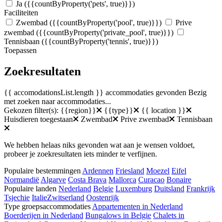
Ja
({{countByProperty('pets', true)}})
Faciliteiten
Zwembad
({{countByProperty('pool', true)}})
Prive
zwembad
({{countByProperty('private_pool', true)}})
Tennisbaan
({{countByProperty('tennis', true)}})
Toepassen
Zoekresultaten
{{ accomodationsList.length }} accommodaties gevonden
Bezig
met zoeken naar accommodaties...
Gekozen filter(s):
{{region}}
{{type}}
{{ location }}
Huisdieren toegestaan
Zwembad
Prive zwembad
Tennisbaan
We hebben helaas niks gevonden wat aan je wensen voldoet,
probeer je zoekresultaten iets minder te verfijnen.
Populaire bestemmingen
Ardennen
Friesland
Moezel
Eifel
Normandië
Algarve
Costa Brava
Mallorca
Curacao
Bonaire
Populaire landen
Nederland
Belgie
Luxemburg
Duitsland
Frankrijk
Tsjechie
Italie
Zwitserland
Oostenrijk
Type groepsaccommodaties
Appartementen in Nederland
Boerderijen in Nederland
Bungalows in Belgie
Chalets in