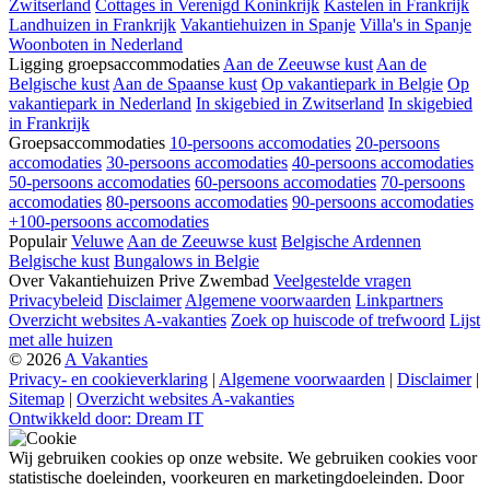
Zwitserland
Cottages in Verenigd Koninkrijk
Kastelen in Frankrijk
Landhuizen in Frankrijk
Vakantiehuizen in Spanje
Villa's in Spanje
Woonboten in Nederland
Ligging groepsaccommodaties
Aan de Zeeuwse kust
Aan de
Belgische kust
Aan de Spaanse kust
Op vakantiepark in Belgie
Op
vakantiepark in Nederland
In skigebied in Zwitserland
In skigebied
in Frankrijk
Groepsaccommodaties
10-persoons accomodaties
20-persoons
accomodaties
30-persoons accomodaties
40-persoons accomodaties
50-persoons accomodaties
60-persoons accomodaties
70-persoons
accomodaties
80-persoons accomodaties
90-persoons accomodaties
+100-persoons accomodaties
Populair
Veluwe
Aan de Zeeuwse kust
Belgische Ardennen
Belgische kust
Bungalows in Belgie
Over Vakantiehuizen Prive Zwembad
Veelgestelde vragen
Privacybeleid
Disclaimer
Algemene voorwaarden
Linkpartners
Overzicht websites A-vakanties
Zoek op huiscode of trefwoord
Lijst
met alle huizen
© 2026
A Vakanties
Privacy- en cookieverklaring
|
Algemene voorwaarden
|
Disclaimer
|
Sitemap
|
Overzicht websites A-vakanties
Ontwikkeld door: Dream IT
Wij gebruiken cookies op onze website. We gebruiken cookies voor
statistische doeleinden, voorkeuren en marketingdoeleinden. Door